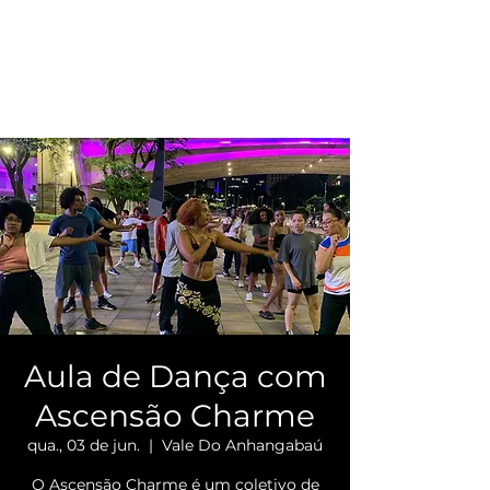
Aula de Dança com
Ascensão Charme
qua., 03 de jun.
  |  
Vale Do Anhangabaú
O Ascensão Charme é um coletivo de