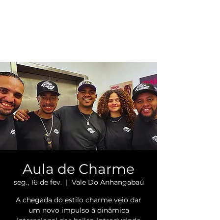
Aula de Charme
seg., 16 de fev.
  |  
Vale Do Anhangabaú
A chegada do estilo charme veio dar
um novo impulso à dinâmica