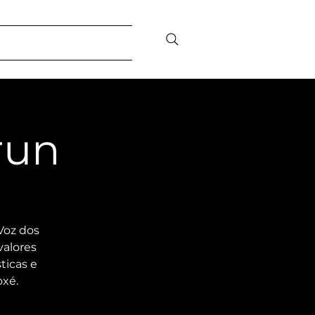
bilidade Social
Contato/FAQ
run
Voz dos
valores
ticas e
oxé.