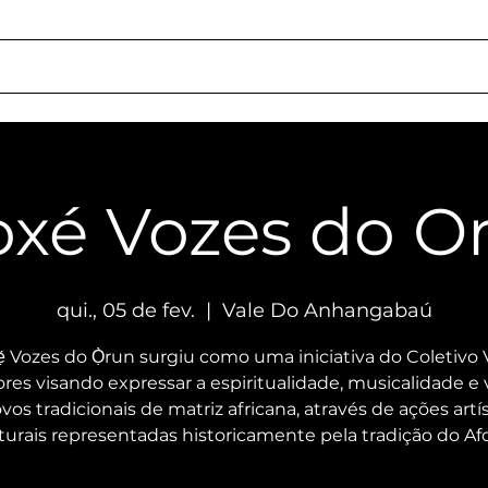
ação
Quem Somos
Locações
Serviços
Como Chegar
Responsa
oxé Vozes do O
qui., 05 de fev.
  |  
Vale Do Anhangabaú
̣ Vozes do Ọ̀run surgiu como uma iniciativa do Coletivo 
es visando expressar a espiritualidade, musicalidade e 
vos tradicionais de matriz africana, através de ações artís
turais representadas historicamente pela tradição do Af