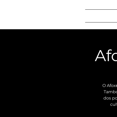
Início
Program
Af
O Afoxé
Tambor
dos po
cul