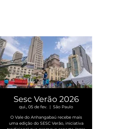
Sesc Verão 2026
qui., 05 de fev.
  |  
São Paulo
O Vale do Anhangabaú recebe mais
uma edição do SESC Verão, iniciativa