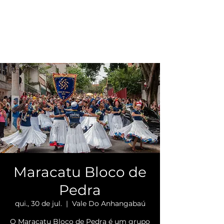
Maracatu Bloco de
Pedra
qui., 30 de jul.
  |  
Vale Do Anhangabaú
O Maracatu Bloco de Pedra é um grupo