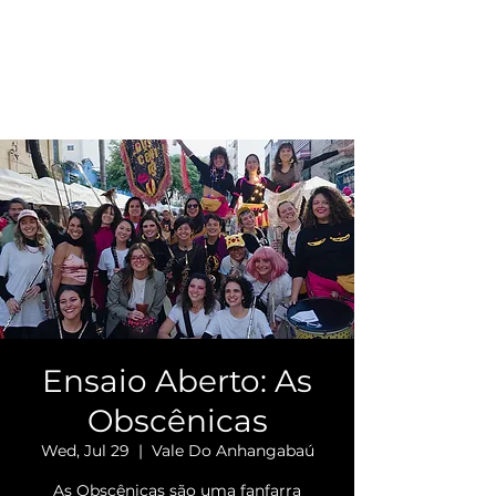
Ensaio Aberto: As
Obscênicas
Wed, Jul 29
  |  
Vale Do Anhangabaú
As Obscênicas são uma fanfarra